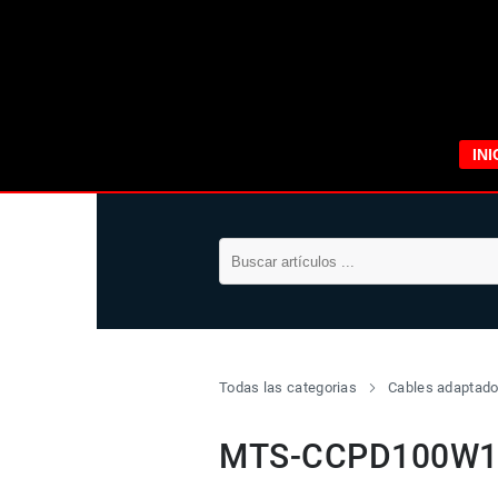
INI
Todas las categorias
Cables adaptado
MTS-CCPD100W