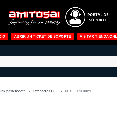
CIO
ABRIR UN TICKET DE SOPORTE
VISITAR TIENDA ONL
res y extensores
Extensores USB
MTS-CCPD100W1
1