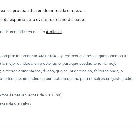
realice pruebas de sonido antes de empezar.
iltro de espuma para evitar ruidos no deseados.
ede consultar en el sitio 
Amitosai
.
 comprar un producto 
AMITOSAI
. Queremos que sepas que ponemos a 
 la mejor calidad a un precio justo, para que puedas tener la mejor 
, si tienes comentarios, dudas, quejas, sugerencias, felicitaciones, o 
rte técnico, no dudes en contactarnos, será para nosotros un gusto poder 
mos Lunes a Viernes de 9 a 17hs)
rnes de 9 a 18hs)