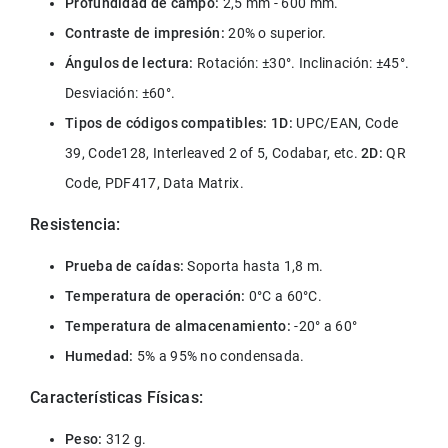
Profundidad de campo:
 2,5 mm - 600 mm.
Contraste de impresión:
 20% o superior.
Ángulos de lectura:
 Rotación: ±30°. Inclinación: ±45°. 
Desviación: ±60°.
Tipos de códigos compatibles:
1D:
 UPC/EAN, Code 
39, Code128, Interleaved 2 of 5, Codabar, etc. 
2D:
 QR 
Code, PDF417, Data Matrix.
Resistencia:
Prueba de caídas:
 Soporta hasta 1,8 m.
Temperatura de operación:
 0°C a 60°C.
Temperatura de almacenamiento: 
-20° a 60°
Humedad:
 5% a 95% no condensada.
Características Físicas:
Peso:
 312 g.