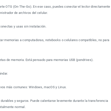
porte OTG (On-The-Go). En ese caso, puedes conectar el lector directamente
istrador de archivos del celular.
conectas y usas sin instalación.
tar memorias a computadoras, notebooks o celulares compatibles, no para 
rjetas de memoria. Está pensado para memorias USB (pendrives).
ándar.
ativos más comunes: Windows, macOS y Linux.
s durables y seguros. Puede calentarse levemente durante la transferencia 
otalmente normal.