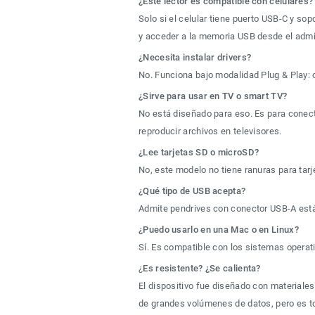
¿Este lector es compatible con celulares?
Solo si el celular tiene puerto USB-C y so
y acceder a la memoria USB desde el admin
¿Necesita instalar drivers?
No. Funciona bajo modalidad Plug & Play: 
¿Sirve para usar en TV o smart TV?
No está diseñado para eso. Es para conec
reproducir archivos en televisores.
¿Lee tarjetas SD o microSD?
No, este modelo no tiene ranuras para ta
¿Qué tipo de USB acepta?
Admite pendrives con conector USB-A est
¿Puedo usarlo en una Mac o en Linux?
Sí. Es compatible con los sistemas oper
¿
Es resistente? ¿Se calienta?
El dispositivo fue diseñado con materiale
de grandes volúmenes de datos, pero es t