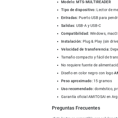
Modelo:
MTS-MULTIREADER
Tipo de dispositivo:
 Lector de m
Entradas:
 Puerto USB para pendr
Salidas:
 USB-A y USB-C 
Compatibilidad:
 Windows, macOS
Instalación:
 Plug & Play (sin driv
Velocidad de transferencia:
 Dep
Tamaño compacto y fácil de tran
No requiere fuente de alimentaci
Diseño en color negro con logo 
A
Peso aproximado:
 15 gramos
Uso recomendado:
 doméstico, pr
Garantía oficial AMITOSAI en Arg
Preguntas Frecuentes