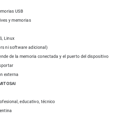
emorias USB
ives y memorias
, Linux
ers ni software adicional)
ende de la memoria conectada y el puerto del dispositivo
sportar
ón externa
MITOSAI
ofesional, educativo, técnico
entina