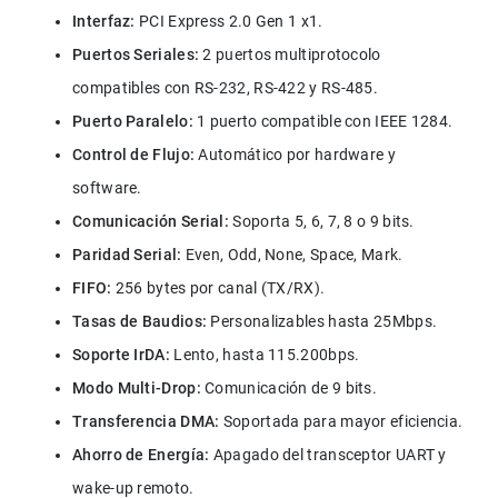
Interfaz: 
PCI Express 2.0 Gen 1 x1.
Puertos Seriales:
 2 puertos multiprotocolo 
compatibles con RS-232, RS-422 y RS-485.
Puerto Paralelo:
 1 puerto compatible con IEEE 1284.
Control de Flujo:
 Automático por hardware y 
software.
Comunicación Serial:
 Soporta 5, 6, 7, 8 o 9 bits.
Paridad Serial:
 Even, Odd, None, Space, Mark.
FIFO: 
256 bytes por canal (TX/RX).
Tasas de Baudios:
 Personalizables hasta 25Mbps.
Soporte IrDA:
 Lento, hasta 115.200bps.
Modo Multi-Drop:
 Comunicación de 9 bits.
Transferencia DMA: 
Soportada para mayor eficiencia.
Ahorro de Energía:
 Apagado del transceptor UART y 
wake-up remoto.