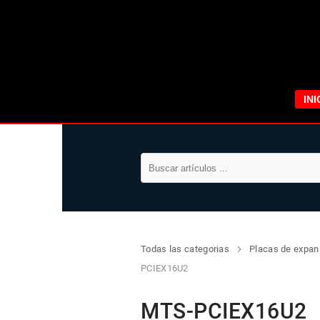
INI
Todas las categorias
Placas de expan
PCIEX16U2
MTS-PCIEX16U2