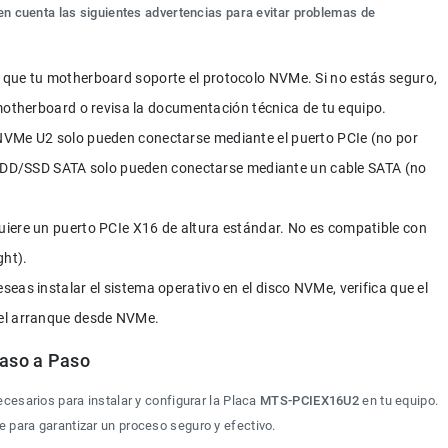
 en cuenta las siguientes advertencias para evitar problemas de 
l que tu motherboard soporte el protocolo NVMe. Si no estás seguro, 
 motherboard o revisa la documentación técnica de tu equipo.
NVMe U2 solo pueden conectarse mediante el puerto PCIe (no por 
 HDD/SSD SATA solo pueden conectarse mediante un cable SATA (no 
uiere un puerto PCIe X16 de altura estándar. No es compatible con 
ght).
deseas instalar el sistema operativo en el disco NVMe, verifica que el 
el arranque desde NVMe.
Paso a Paso
cesarios para instalar y configurar la Placa 
MTS-PCIEX16U2
 en tu equipo. 
 para garantizar un proceso seguro y efectivo.