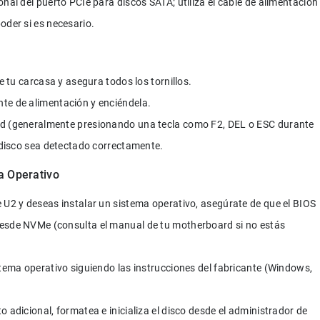
nal del puerto PCIe para discos SATA; utiliza el cable de alimentación
oder si es necesario.
de tu carcasa y asegura todos los tornillos.
te de alimentación y enciéndela.
rd (generalmente presionando una tecla como F2, DEL o ESC durante 
l disco sea detectado correctamente.
a Operativo
 U2 y deseas instalar un sistema operativo, asegúrate de que el BIOS 
esde NVMe (consulta el manual de tu motherboard si no estás 
stema operativo siguiendo las instrucciones del fabricante (Windows, 
 adicional, formatea e inicializa el disco desde el administrador de 