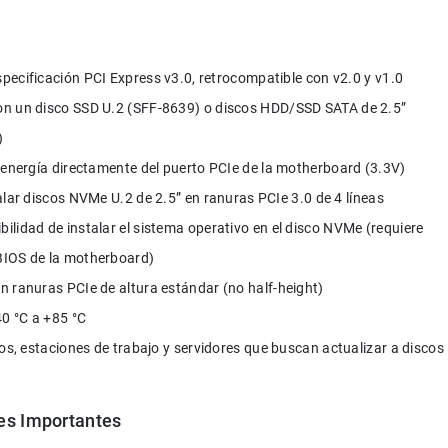
specificación PCI Express v3.0, retrocompatible con v2.0 y v1.0
n un disco SSD U.2 (SFF-8639) o discos HDD/SSD SATA de 2.5” 
)
e energía directamente del puerto PCIe de la motherboard (3.3V)
alar discos NVMe U.2 de 2.5” en ranuras PCIe 3.0 de 4 líneas
ibilidad de instalar el sistema operativo en el disco NVMe (requiere 
BIOS de la motherboard)
n ranuras PCIe de altura estándar (no half-height)
40 °C a +85 °C
ios, estaciones de trabajo y servidores que buscan actualizar a discos 
es Importantes