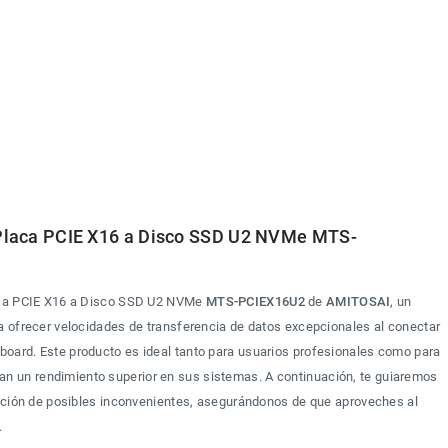
aca PCIE X16 a Disco SSD U2 NVMe MTS-
aca PCIE X16 a Disco SSD U2 NVMe 
MTS-PCIEX16U2 
de 
AMITOSAI
, un 
a ofrecer velocidades de transferencia de datos excepcionales al conectar 
oard. Este producto es ideal tanto para usuarios profesionales como para 
 un rendimiento superior en sus sistemas. A continuación, te guiaremos 
lución de posibles inconvenientes, asegurándonos de que aproveches al 
.