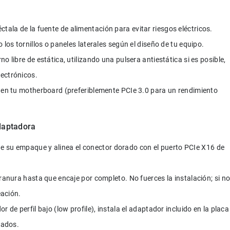
ala de la fuente de alimentación para evitar riesgos eléctricos.
 los tornillos o paneles laterales según el diseño de tu equipo.
o libre de estática, utilizando una pulsera antiestática si es posible, 
ectrónicos.
e en tu motherboard (preferiblemente PCIe 3.0 para un rendimiento 
Adaptadora
de su empaque y alinea el conector dorado con el puerto PCIe X16 de 
 ranura hasta que encaje por completo. No fuerces la instalación; si no
eación.
 de perfil bajo (low profile), instala el adaptador incluido en la placa
nados.