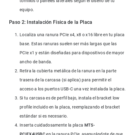
tornillos o paneles laterales según el diseño de tu 
equipo.
Paso 2: Instalación Física de la Placa
Localiza una ranura PCIe x4, x8 o x16 libre en tu placa 
base. Estas ranuras suelen ser más largas que las 
PCIe x1 y están diseñadas para dispositivos de mayor 
ancho de banda.
Retira la cubierta metálica de la ranura en la parte 
trasera de la carcasa (si aplica) para permitir el 
acceso a los puertos USB-C una vez instalada la placa.
Si tu carcasa es de perfil bajo, instala el bracket low 
profile incluido en la placa, reemplazando el bracket 
estándar si es necesario.
Inserta cuidadosamente la placa 
MTS-
PCIEX4USBC
 en la ranura PCIe, asegurándote de que 