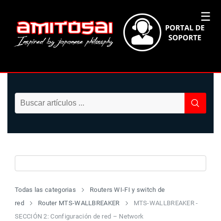
☰
Todas las categorias
Routers WI-FI y switch de
red
Router MTS-WALLBREAKER
MTS-WALLBREAKER -
SECCIÓN 2: Configuración de red – Network