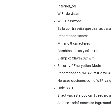
Internet_5G

WiFi_de_Juan
WiFi Password

Es la contraseña que usarás para 
Recomendaciones:

Mínimo 8 caracteres

Combina letras y números

Ejemplo: Clave2024wifi
Security / Encryption Mode

Recomendado: WPA2-PSK o WPA3-P
Hide SSID

Si activas esta opción, tu red no a