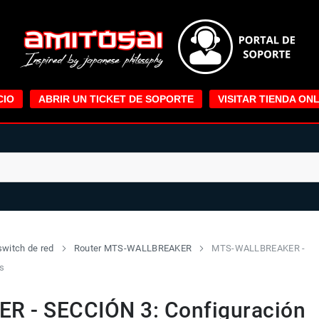
CIO
ABRIR UN TICKET DE SOPORTE
VISITAR TIENDA ONL
switch de red
Router MTS-WALLBREAKER
MTS-WALLBREAKER -
ss
 - SECCIÓN 3: Configuración