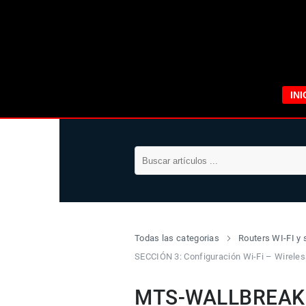
INI
Todas las categorias
Routers WI-FI y 
SECCIÓN 3: Configuración Wi-Fi – Wirele
MTS-WALLBREAKER