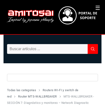
☰
Todas las categorias
Routers WI-FI y switch de
red
Router MTS-WALLBREAKER
MTS-WALLBREAKER -
SECCIÓN 7: Diagnóstico y monitoreo – Network Diagnostic