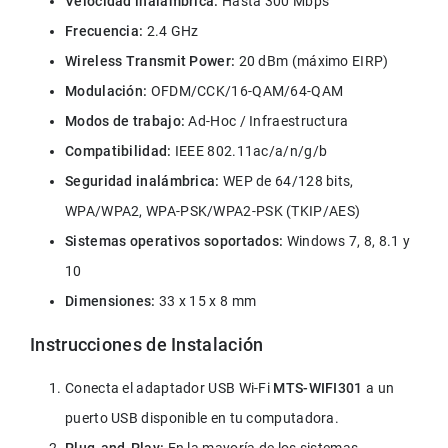
Velocidad inalámbrica:
 Hasta 300 Mbps
Frecuencia:
 2.4 GHz
Wireless Transmit Power:
 20 dBm (máximo EIRP)
Modulación:
 OFDM/CCK/16-QAM/64-QAM
Modos de trabajo:
 Ad-Hoc / Infraestructura
Compatibilidad:
 IEEE 802.11ac/a/n/g/b
Seguridad inalámbrica:
 WEP de 64/128 bits, 
WPA/WPA2, WPA-PSK/WPA2-PSK (TKIP/AES)
Sistemas operativos soportados:
 Windows 7, 8, 8.1 y 
10
Dimensiones:
 33 x 15 x 8 mm
Instrucciones de Instalación
Conecta el adaptador USB Wi-Fi 
MTS-WIFI301 
a un 
puerto USB disponible en tu computadora.
Plug-and-Play:
 En la mayoría de los sistemas 