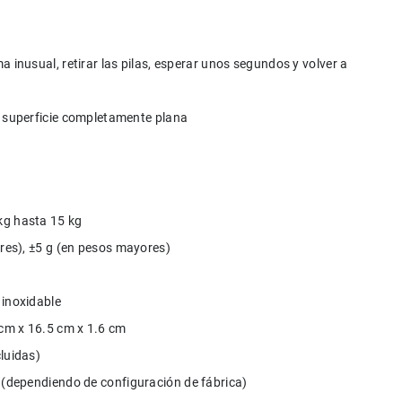
 inusual, retirar las pilas, esperar unos segundos y volver a 
a superficie completamente plana
kg hasta 15 kg
ores), ±5 g (en pesos mayores)
 inoxidable
 cm x 16.5 cm x 1.6 cm
cluidas)
oz (dependiendo de configuración de fábrica)