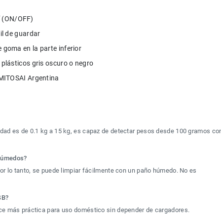
í (ON/OFF)
cil de guardar
e goma en la parte inferior
s plásticos gris oscuro o negro
 AMITOSAI Argentina
idad es de 0.1 kg a 15 kg, es capaz de detectar pesos desde 100 gramos co
 húmedos?
por lo tanto, se puede limpiar fácilmente con un paño húmedo. No es 
SB?
ace más práctica para uso doméstico sin depender de cargadores.