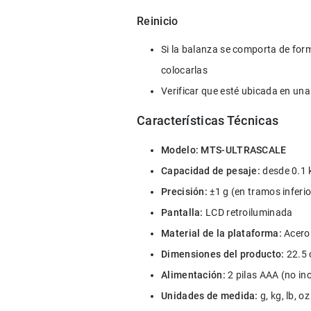
Reinicio
Si la balanza se comporta de forma
colocarlas
Verificar que esté ubicada en un
Características Técnicas
Modelo:
MTS-ULTRASCALE
Capacidad de pesaje:
 desde 0.1 
Precisión: 
±1 g (en tramos inferi
Pantalla:
 LCD retroiluminada
Material de la plataforma:
 Acero
Dimensiones del producto:
 22.5
Alimentación:
 2 pilas AAA (no in
Unidades de medida:
 g, kg, lb, 